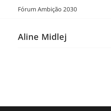
Ir
Fórum Ambição 2030
para
o
conteúdo
Aline Midlej