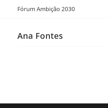
Ir
Fórum Ambição 2030
para
o
conteúdo
Ana Fontes