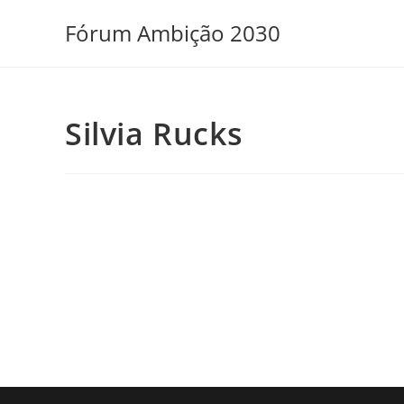
Ir
Fórum Ambição 2030
para
o
conteúdo
Silvia Rucks