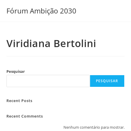
Ir
Fórum Ambição 2030
para
o
conteúdo
Viridiana Bertolini
Pesquisar
PESQUISAR
Recent Posts
Recent Comments
Nenhum comentário para mostrar.